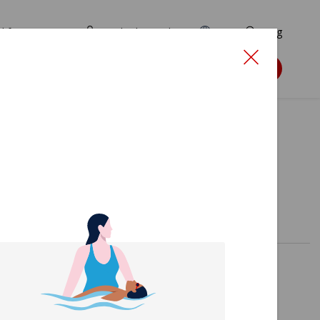
d for ansøgere
TryghedsPortalen
EN
Søg
Søg støtte
t