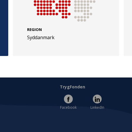
REGION
Syddanmark
e
Følg os
evej 49
TryghedsGruppen
Facebook
LinkedIn
l
TrygFonden
Facebook
LinkedIn