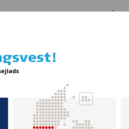
Log in
Om os
ngsvest!
Unge ud på vande
ejlads