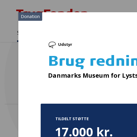
Donation
Sådan støtter vi
Medlemmer
Viden
Udstyr
Sådan støtter vi
Forside
...
Projekter og donationer
Brug redningsvest!
Brug redni
Danmarks Museum for Lysts
TILDELT STØTTE
17.000 kr.