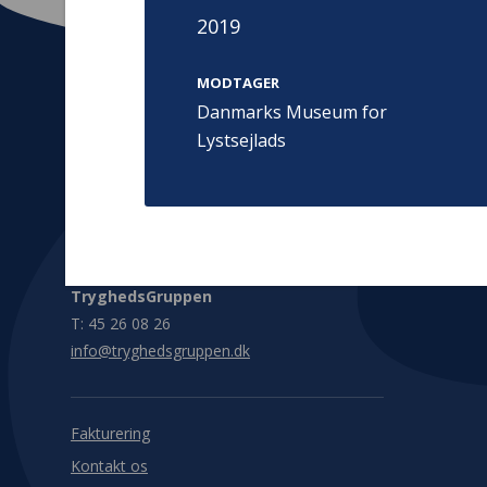
2019
MODTAGER
Danmarks Museum for
Lystsejlads
Kontakt
Adress
Hummeltoft
TrygFonden
2830 Virum
T:
45 26 08 00
Denmark
info@trygfonden.dk
Vis vej herti
TryghedsGruppen
T:
45 26 08 26
info@tryghedsgruppen.dk
Fakturering
Kontakt os