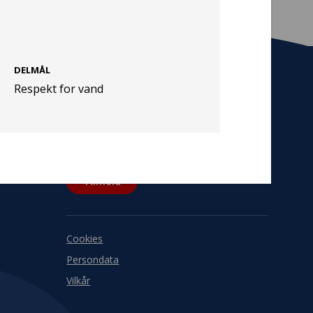
DELMÅL
Respekt for vand
Tilmeld nyhedsbrev
De seneste nyheder om TrygFondens og
TryghedsGruppens aktiviteter direkte i din
indbakke.
Tilmeld
Cookies
Persondata
Vilkår