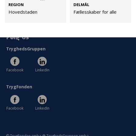
Persondata
REGION
DELMÅL
Vilkår
Hovedstaden
Fællesskaber for alle
Følg os
TryghedsGruppen
Facebook
LinkedIn
TrygFonden
Facebook
LinkedIn
© TrygFonden smba @ TryghedsGruppen smba.