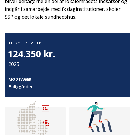
bliver deltagerne en del af lokalområdets indsatser og
indgår i samarbejde med fx daginstitutioner, skoler,
Kontakt
Adresse
SSP og det lokale sundhedshus.
Hummeltoftevej 49
TrygFonden
2830 Virum
T:
45 26 08 00
Denmark
TILDELT STØTTE
info@trygfonden.dk
Vis vej hertil
124.350 kr.
TryghedsGruppen
2025
T:
45 26 08 26
info@tryghedsgruppen.dk
MODTAGER
Boliggården
Fakturering
Kontakt os
Presse
Cookies