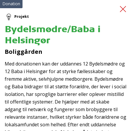
Donation
Projekt
Bydelsmødre/Baba i
Mind My Mind 2.0
Helsingør
Boliggården
Med donationen kan der uddannes 12 Bydelsmødre og
12 Baba i Helsingør for at styrke fællesskaber og
fremme aktive, selvhjulpne medborgere. Bydelsmødre
og Baba bidrager til at støtte forældre, der lever i social
Tilmeld nyhedsbrev
isolation, har sproglige barrierer eller oplever mistillid
De seneste nyheder om TrygFondens og TryghedsGruppens
til offentlige systemer. De hjælper med at skabe
aktiviteter direkte i din indbakke.
adgang til netværk og fungerer som brobyggere til
relevante instanser, hvilket styrker både forældrene og
Tilmeld
lokalsamfundet som helhed. Efter endt uddannelse