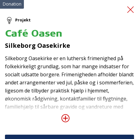
Donation
Projekt
Café Oasen
Familier finder
Silkeborg Oasekirke
fællesskaber
Silkeborg Oasekirke er en luthersk frimenighed på
folkekirkeligt grundlag, som har mange indsatser for
socialt udsatte borgere. Frimenigheden afholder blandt
andet arrangementer ved jul, påske og i sommerferien,
ligesom de tilbyder praktisk hjælp i hjemmet,
økonomisk rådgivning, kontaktfamilier til flygtninge,
familiehjælp til sårbare gravide og vandreture med
Tilmeld nyhedsbrev
mentor eller besøgsven. Med denne donation ønsker
De seneste nyheder om TrygFondens og TryghedsGruppens
Silkeborg Oasekirke at åbne Café Oasen, som skal
aktiviteter direkte i din indbakke.
være et dagtilbud for udsatte og/eller ensomme
kvinder i Silkeborg. Formålet med dette projekt er at