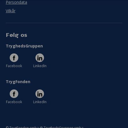
Persondata
Vilkår
Følg os
TryghedsGruppen
Facebook
LinkedIn
TrygFonden
Facebook
LinkedIn
© TrygFonden smba @ TryghedsGruppen smba.