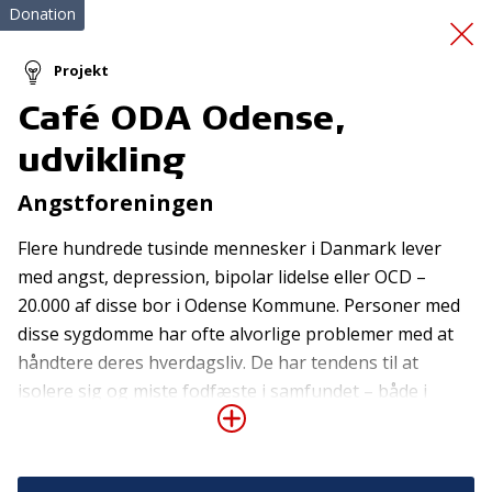
Donation
Projekt
Café ODA Odense,
Førstehjælpskursus
udvikling
Angstforeningen
Flere hundrede tusinde mennesker i Danmark lever
med angst, depression, bipolar lidelse eller OCD –
20.000 af disse bor i Odense Kommune. Personer med
disse sygdomme har ofte alvorlige problemer med at
Tilmeld nyhedsbrev
håndtere deres hverdagsliv. De har tendens til at
De seneste nyheder om TrygFondens og TryghedsGruppens
isolere sig og miste fodfæste i samfundet – både i
aktiviteter direkte i din indbakke.
deres private sociale liv og i forbindelse med
uddannelse og arbejde. Café ODA Odense, der er
Tilmeld
målrettet netop denne sårbare gruppe, har siden sin