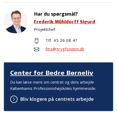
Har du spørgsmål?
Frederik Mühldorff Sigurd
Projektchef
Tlf:
45 26 08 47
fms@trygfonden.dk
Center for Bedre Børneliv
Du kan læse mere om centret og dets arbejde
Københavns Professionshøjskoles hjemmeside.
Bliv klogere på centrets arbejde