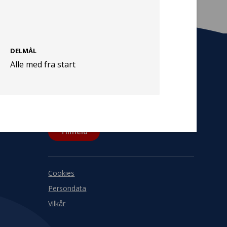
DELMÅL
Alle med fra start
Tilmeld nyhedsbrev
De seneste nyheder om TrygFondens og
TryghedsGruppens aktiviteter direkte i din
indbakke.
Tilmeld
Cookies
Persondata
Vilkår