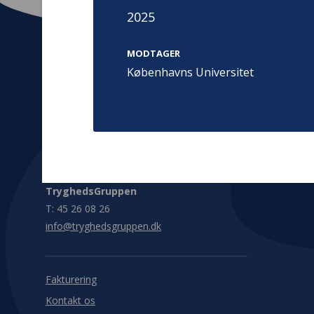
2025
MODTAGER
Københavns Universitet
Kontakt
Adress
Hummeltoft
TrygFonden
2830 Virum
T:
45 26 08 00
Denmark
info@trygfonden.dk
Vis vej herti
TryghedsGruppen
T:
45 26 08 26
info@tryghedsgruppen.dk
Fakturering
Kontakt os