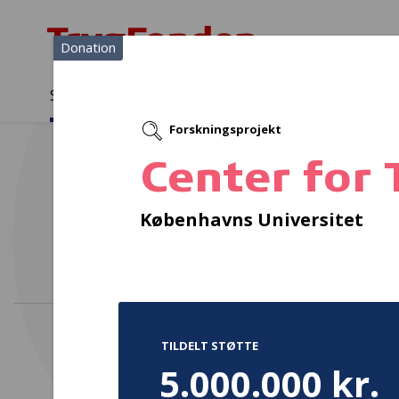
Donation
Sådan støtter vi
Medlemmer
Viden
Forskningsprojekt
Sådan støtter vi
Forside
...
Projekter og donationer
Center for Tidlig Indsats o
Center for 
Københavns Universitet
TILDELT STØTTE
5.000.000 kr.