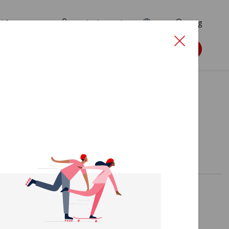
d for ansøgere
TryghedsPortalen
EN
Søg
Søg støtte