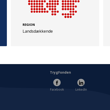
REGION
Landsdækkende
e
Følg os
evej 49
TryghedsGruppen
Facebook
LinkedIn
l
TrygFonden
Facebook
LinkedIn