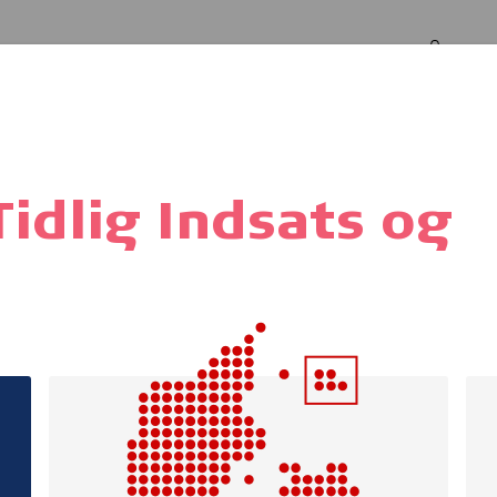
Log in
Om os
g
Tidlig Indsats og
PROTECT