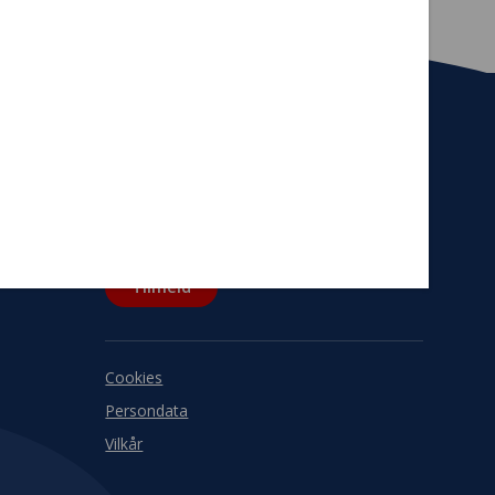
Tilmeld nyhedsbrev
De seneste nyheder om TrygFondens og
TryghedsGruppens aktiviteter direkte i din
indbakke.
Tilmeld
Cookies
Persondata
Vilkår