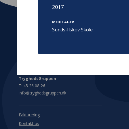
2017
MODTAGER
Sunds-Ilskov Skole
Kontakt
Adress
Hummeltoft
TrygFonden
2830 Virum
T:
45 26 08 00
Denmark
info@trygfonden.dk
Vis vej herti
TryghedsGruppen
T:
45 26 08 26
info@tryghedsgruppen.dk
Fakturering
Kontakt os