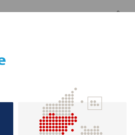
Log in
Om os
e
e kontakt til egen