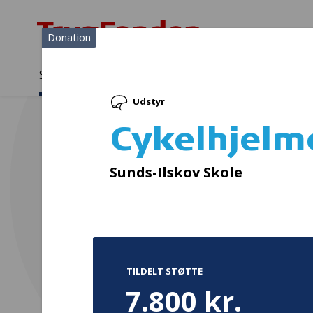
Donation
Sådan støtter vi
Medlemmer
Viden
Udstyr
Sådan støtter vi
Forside
...
Projekter og donationer
Cykelhjelme
Cykelhjelm
Bedr
Sunds-Ilskov Skole
TILDELT STØTTE
7.800 kr.