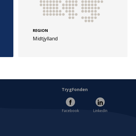
REGION
Midtjylland
e
Følg os
evej 49
TryghedsGruppen
Facebook
LinkedIn
l
TrygFonden
Facebook
LinkedIn