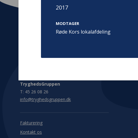
2017
MODTAGER
Røde Kors lokalafdeling
Kontakt
Adress
Hummeltoft
TrygFonden
2830 Virum
T:
45 26 08 00
Denmark
info@trygfonden.dk
Vis vej herti
TryghedsGruppen
T:
45 26 08 26
info@tryghedsgruppen.dk
Fakturering
Kontakt os