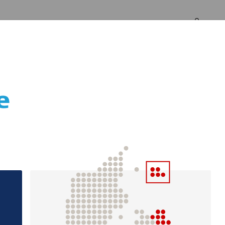
Log in
Om os
e
ar for unge efte