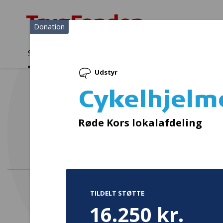
Donation
Sådan støtter vi
Medlemmer
Viden
Udstyr
Sådan støtter vi
Forside
...
Projekter og donationer
Cykelhjelme
Cykelhjelm
Semin
Røde Kors lokalafdeling
TILDELT STØTTE
16.250 kr.