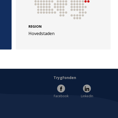
REGION
Hovedstaden
e
Følg os
evej 49
TryghedsGruppen
Facebook
LinkedIn
l
TrygFonden
Facebook
LinkedIn