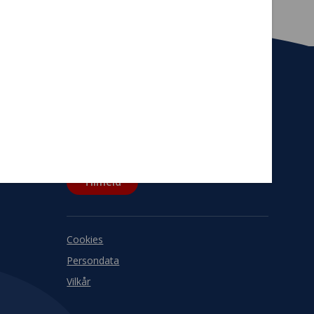
Tilmeld nyhedsbrev
De seneste nyheder om TrygFondens og
TryghedsGruppens aktiviteter direkte i din
indbakke.
Tilmeld
Cookies
Persondata
Vilkår