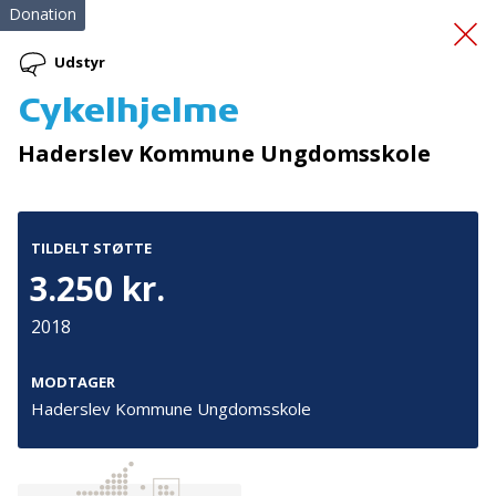
Donation
Udstyr
Cykelhjelme
Træning af svært kronisk
Haderslev Kommune Ungdomsskole
syge
TILDELT STØTTE
3.250 kr.
2018
Tilmeld nyhedsbrev
MODTAGER
Haderslev Kommune Ungdomsskole
De seneste nyheder om TrygFondens og TryghedsGruppens
aktiviteter direkte i din indbakke.