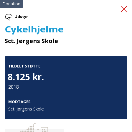
Donation
Udstyr
Cykelhjelme
Cykelgenbrug og
Sct. Jørgens Skole
integration
TILDELT STØTTE
8.125 kr.
2018
Tilmeld nyhedsbrev
MODTAGER
Sct. Jørgens Skole
De seneste nyheder om TrygFondens og TryghedsGruppens
aktiviteter direkte i din indbakke.