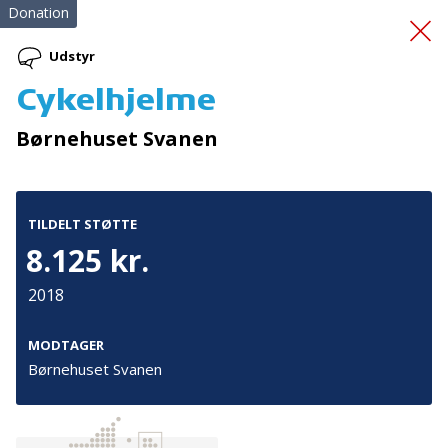
Donation
Udstyr
Cykelhjelme
Førstehjælpskursus
og -
Børnehuset Svanen
kit
TILDELT STØTTE
8.125 kr.
2018
Tilmeld nyhedsbrev
MODTAGER
Børnehuset Svanen
De seneste nyheder om TrygFondens og TryghedsGruppens
aktiviteter direkte i din indbakke.