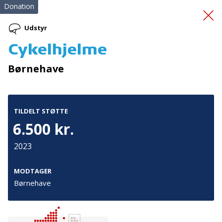
Donation
Udstyr
Cykelhjelme
Massagestol til PAM
Børnehave
TILDELT STØTTE
6.500 kr.
2023
Tilmeld nyhedsbrev
De seneste nyheder om TrygFondens og TryghedsGruppens
MODTAGER
aktiviteter direkte i din indbakke.
Børnehave
Tilmeld