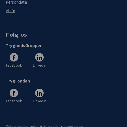
Persondata
Vilkår
Følg os
TryghedsGruppen
Facebook
LinkedIn
TrygFonden
Facebook
LinkedIn
© TrygFonden smba @ TryghedsGruppen smba.