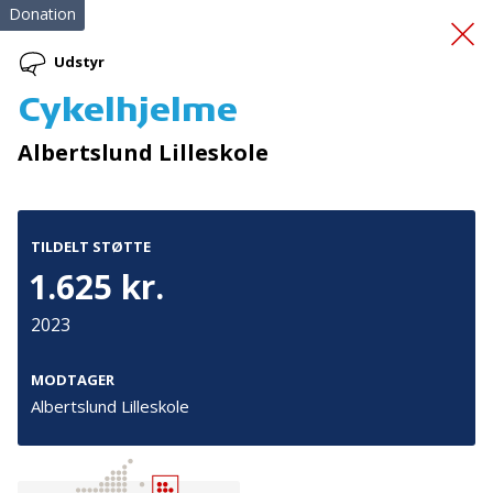
Donation
Udstyr
Cykelhjelme
Redningsveste
Albertslund Lilleskole
TILDELT STØTTE
1.625 kr.
2023
Tilmeld nyhedsbrev
De seneste nyheder om TrygFondens og TryghedsGruppens
MODTAGER
aktiviteter direkte i din indbakke.
Albertslund Lilleskole
Tilmeld