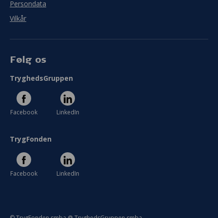
Persondata
Vilkår
Følg os
TryghedsGruppen
Facebook
LinkedIn
TrygFonden
Facebook
LinkedIn
© TrygFonden smba @ TryghedsGruppen smba.