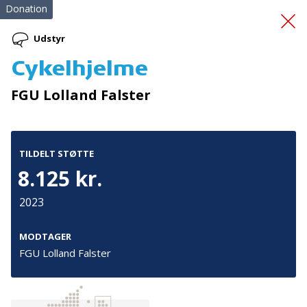
Donation
Udstyr
Cykelhjelme
Førstehjælpskursus
FGU Lolland Falster
TILDELT STØTTE
8.125 kr.
2023
Tilmeld nyhedsbrev
De seneste nyheder om TrygFondens og TryghedsGruppens
MODTAGER
aktiviteter direkte i din indbakke.
FGU Lolland Falster
Tilmeld