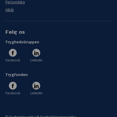
Persondata
Vilkår
Følg os
TryghedsGruppen
Facebook
LinkedIn
TrygFonden
Facebook
LinkedIn
© TrygFonden smba @ TryghedsGruppen smba.