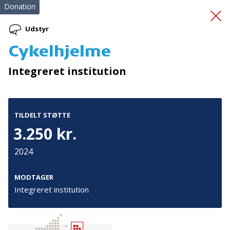
Donation
Udstyr
Cykelhjelme
Indkøb af iltmasker
Integreret institution
TILDELT STØTTE
3.250 kr.
2024
Tilmeld nyhedsbrev
De seneste nyheder om TrygFondens og TryghedsGruppens
MODTAGER
aktiviteter direkte i din indbakke.
Integreret institution
Tilmeld