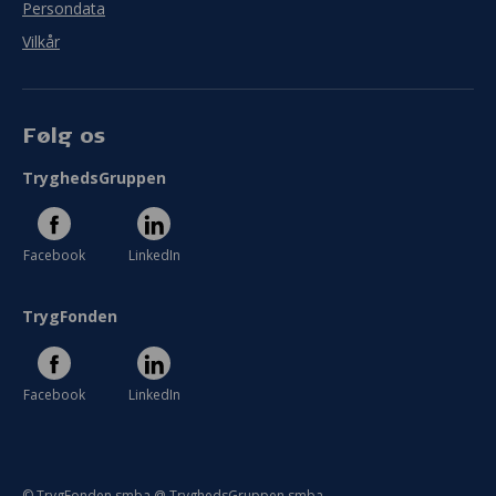
Persondata
Vilkår
Følg os
TryghedsGruppen
Facebook
LinkedIn
TrygFonden
Facebook
LinkedIn
© TrygFonden smba @ TryghedsGruppen smba.