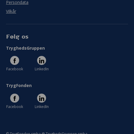
Persondata
Vilkår
Følg os
TryghedsGruppen
Facebook
LinkedIn
TrygFonden
Facebook
LinkedIn
© TrygFonden smba @ TryghedsGruppen smba.