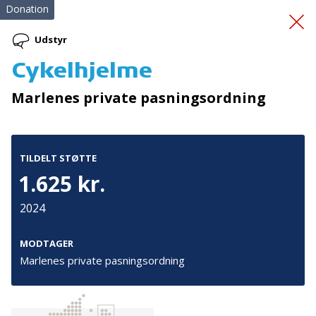
Donation
Udstyr
Cykelhjelme
El-tandemcykel
Marlenes private pasningsordning
TILDELT STØTTE
1.625 kr.
2024
Tilmeld nyhedsbrev
De seneste nyheder om TrygFondens og TryghedsGruppens
MODTAGER
aktiviteter direkte i din indbakke.
Marlenes private pasningsordning
Tilmeld