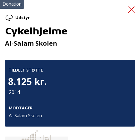
Donation
Udstyr
Cykelhjelme
RB Kolding
Al-Salam Skolen
Oplevelsesklubben
TILDELT STØTTE
8.125 kr.
2014
Tilmeld nyhedsbrev
MODTAGER
Al-Salam Skolen
De seneste nyheder om TrygFondens og TryghedsGruppens
aktiviteter direkte i din indbakke.