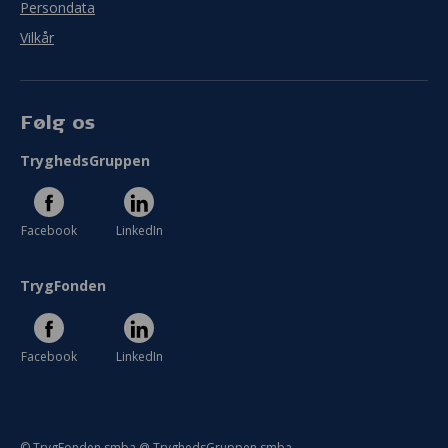
Persondata
Vilkår
Følg os
TryghedsGruppen
Facebook
LinkedIn
TrygFonden
Facebook
LinkedIn
© TrygFonden smba @ TryghedsGruppen smba.