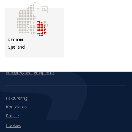
Kontakt
Adresse
Hummeltoftevej 49
TrygFonden
2830 Virum
T:
45 26 08 00
REGION
Denmark
info@trygfonden.dk
Sjælland
Vis vej hertil
TryghedsGruppen
T:
45 26 08 26
info@tryghedsgruppen.dk
Fakturering
Kontakt os
Presse
Cookies