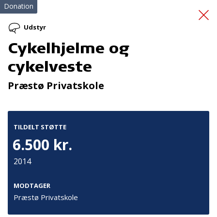
Donation
Udstyr
Cykelhjelme og
Sproggaven
cykelveste
Præstø Privatskole
TILDELT STØTTE
6.500 kr.
Tilmeld nyhedsbrev
2014
De seneste nyheder om TrygFondens og TryghedsGruppens
aktiviteter direkte i din indbakke.
MODTAGER
Præstø Privatskole
Tilmeld