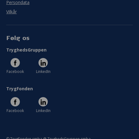
Persondata
Vilkår
Følg os
TryghedsGruppen
Facebook
LinkedIn
TrygFonden
Facebook
LinkedIn
© TrygFonden smba @ TryghedsGruppen smba.