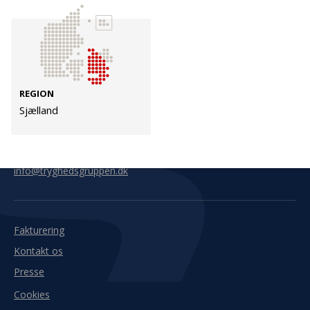
Kontakt
Adresse
Hummeltoftevej 49
TrygFonden
2830 Virum
T:
45 26 08 00
REGION
Denmark
info@trygfonden.dk
Sjælland
Vis vej hertil
TryghedsGruppen
T:
45 26 08 26
info@tryghedsgruppen.dk
Fakturering
Kontakt os
Presse
Cookies