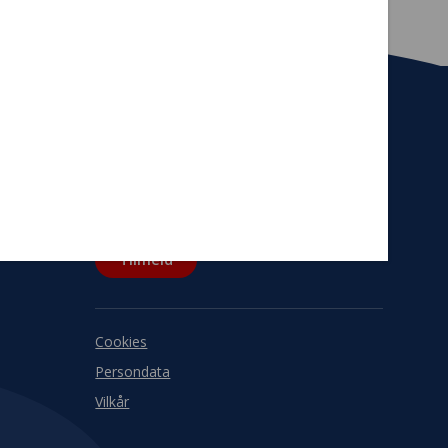
Tilmeld nyhedsbrev
De seneste nyheder om TrygFondens og
TryghedsGruppens aktiviteter direkte i din
indbakke.
Tilmeld
Cookies
Persondata
Vilkår