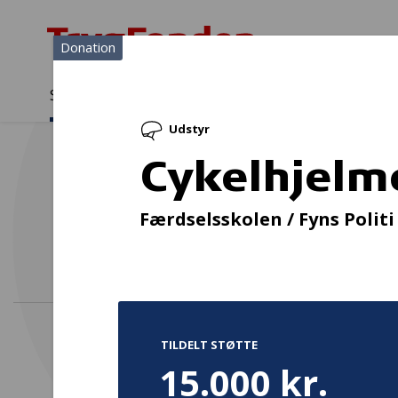
Donation
Sådan støtter vi
Medlemmer
Viden
Udstyr
Sådan støtter vi
Forside
...
Projekter og donationer
Cykelhjelmen redder liv
Cykelhjelme
Pl
Færdselsskolen / Fyns Politi
TILDELT STØTTE
15.000 kr.