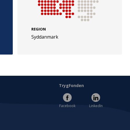
REGION
Syddanmark
e
Følg os
evej 49
TryghedsGruppen
Facebook
LinkedIn
l
TrygFonden
Facebook
LinkedIn