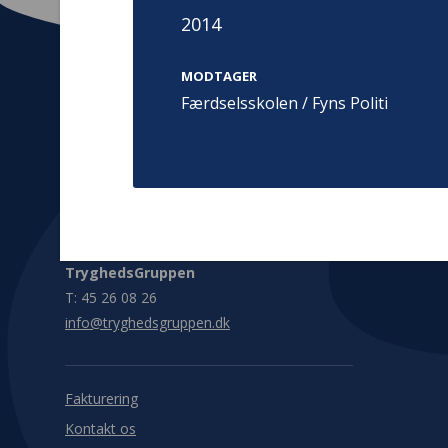
2014
MODTAGER
Færdselsskolen / Fyns Politi
Kontakt
Adress
Hummeltoft
TrygFonden
2830 Virum
T:
45 26 08 00
Denmark
info@trygfonden.dk
Vis vej herti
TryghedsGruppen
T:
45 26 08 26
info@tryghedsgruppen.dk
Fakturering
Kontakt os