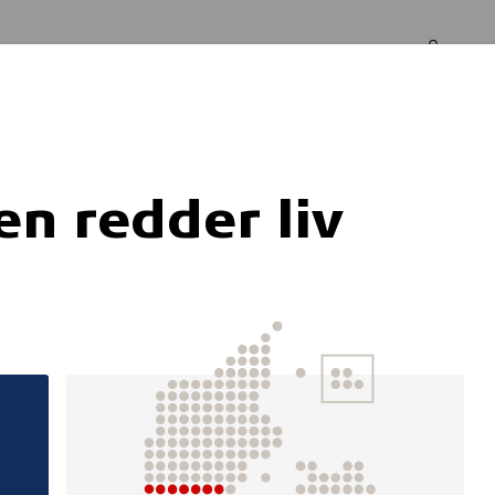
Log in
Om os
n redder liv
ads og rum i "Hytt