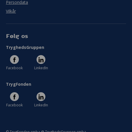
Persondata
Vilkår
Følg os
TryghedsGruppen
Facebook
LinkedIn
TrygFonden
Facebook
LinkedIn
© TrygFonden smba @ TryghedsGruppen smba.