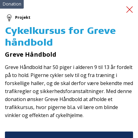
Donation
Projekt
Cykelkursus for Greve
WIFI dukker HLR
håndbold
Greve Håndbold
Greve Håndbold har 50 piger i alderen 9 til 13 år fordelt
på to hold. Pigerne cykler selv til og fra træning i
forskellige haller, og de skal derfor være bekendte med
trafikregler og sikkerhedsforanstaltninger. Med denne
Tilmeld nyhedsbrev
donation ønsker Greve Håndbold at afholde et
De seneste nyheder om TrygFondens og TryghedsGruppens
trafikkursus, hvor pigerne bl.a. vil lære om blinde
aktiviteter direkte i din indbakke.
vinkler og effekten af cykelhjelme.
Tilmeld