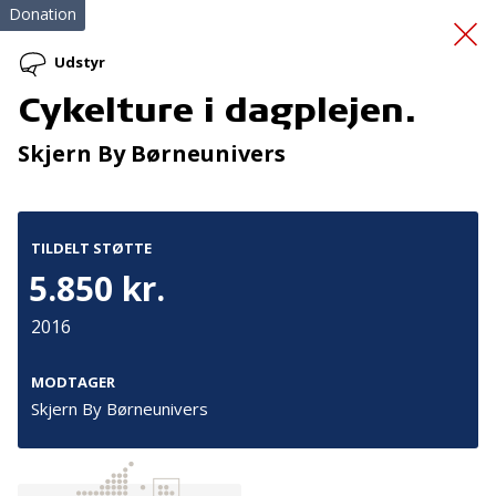
Donation
Udstyr
Cykelture i dagplejen.
Førstehjælpskursus
og
Skjern By Børneunivers
brandslukningskursus
TILDELT STØTTE
5.850 kr.
2016
Tilmeld nyhedsbrev
MODTAGER
Skjern By Børneunivers
De seneste nyheder om TrygFondens og TryghedsGruppens
aktiviteter direkte i din indbakke.