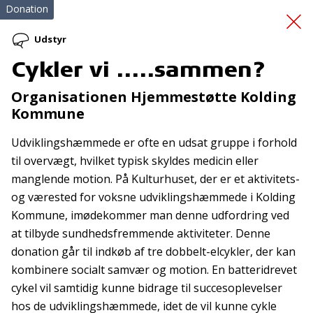
Donation
Udstyr
Cykler vi .....sammen?
Seminar for unge
Organisationen Hjemmestøtte Kolding
Kommune
efterladte
Udviklingshæmmede er ofte en udsat gruppe i forhold
til overvægt, hvilket typisk skyldes medicin eller
manglende motion. På Kulturhuset, der er et aktivitets-
og værested for voksne udviklingshæmmede i Kolding
Kommune, imødekommer man denne udfordring ved
at tilbyde sundhedsfremmende aktiviteter. Denne
Tilmeld nyhedsbrev
donation går til indkøb af tre dobbelt-elcykler, der kan
De seneste nyheder om TrygFondens og TryghedsGruppens
kombinere socialt samvær og motion. En batteridrevet
aktiviteter direkte i din indbakke.
cykel vil samtidig kunne bidrage til succesoplevelser
hos de udviklingshæmmede, idet de vil kunne cykle