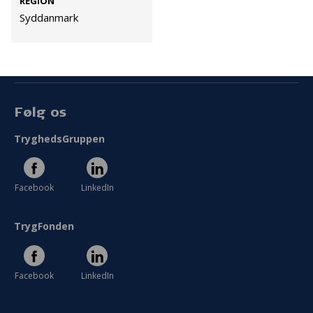
REGION
Cookies
Syddanmark
Persondata
Vilkår
Følg os
TryghedsGruppen
Facebook
LinkedIn
TrygFonden
Facebook
LinkedIn