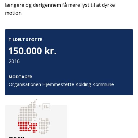
Tilmeld
længere og derigennem få mere lyst til at dyrke
motion.
Kontakt
Adresse
Hummeltoftevej 49
TILDELT STØTTE
TrygFonden
2830 Virum
150.000 kr.
T:
45 26 08 00
Denmark
info@trygfonden.dk
2016
Vis vej hertil
TryghedsGruppen
MODTAGER
T:
45 26 08 26
Organisationen Hjemmestøtte Kolding Kommune
info@tryghedsgruppen.dk
Fakturering
Kontakt os
Presse