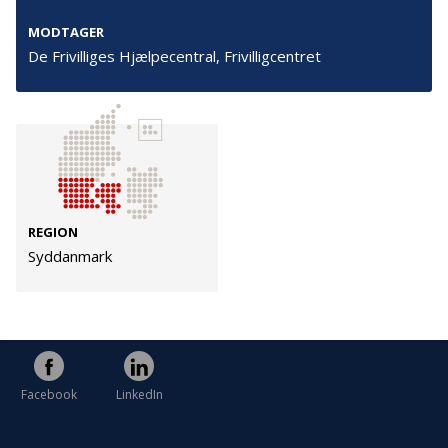
Cookies
MODTAGER
Persondata
De Frivilliges Hjælpecentral, Frivilligcentret
Vilkår
Følg os
TryghedsGruppen
REGION
Syddanmark
Facebook
LinkedIn
TrygFonden
Facebook
LinkedIn