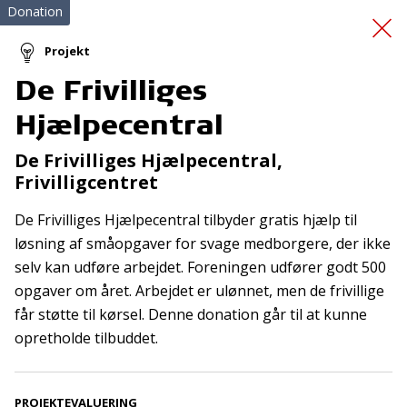
Donation
Projekt
De Frivilliges
De Frivilliges
Hjælpecentral
Hjælpecentral
De Frivilliges Hjælpecentral,
Frivilligcentret
De Frivilliges Hjælpecentral tilbyder gratis hjælp til
løsning af småopgaver for svage medborgere, der ikke
selv kan udføre arbejdet. Foreningen udfører godt 500
opgaver om året. Arbejdet er ulønnet, men de frivillige
Tilmeld nyhedsbrev
får støtte til kørsel. Denne donation går til at kunne
opretholde tilbuddet.
De seneste nyheder om TrygFondens og TryghedsGruppens
aktiviteter direkte i din indbakke.
PROJEKTEVALUERING