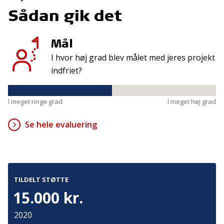
Tilmeld
Sådan gik det
Mål
Kontakt
Adresse
I hvor høj grad blev målet med jeres projekt
Hummeltoftevej 49
TrygFonden
indfriet?
2830 Virum
T:
45 26 08 00
Denmark
info@trygfonden.dk
Vis vej hertil
I meget ringe grad
I meget høj grad
TryghedsGruppen
Se hele evaluering
T:
45 26 08 26
info@tryghedsgruppen.dk
TILDELT STØTTE
Fakturering
15.000 kr.
Kontakt os
2020
Presse