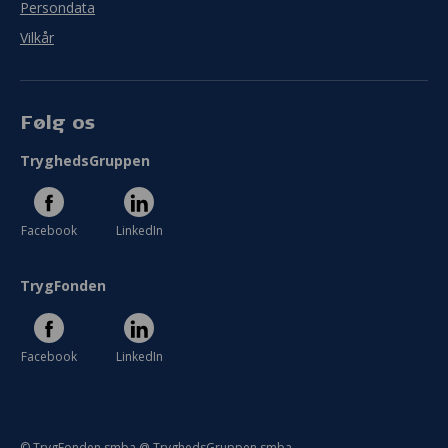
Persondata
Vilkår
Følg os
TryghedsGruppen
Facebook
LinkedIn
TrygFonden
Facebook
LinkedIn
© TrygFonden smba @ TryghedsGruppen smba.