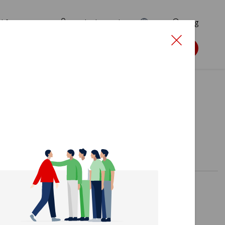
d for ansøgere
TryghedsPortalen
EN
Søg
Søg støtte
s
veste