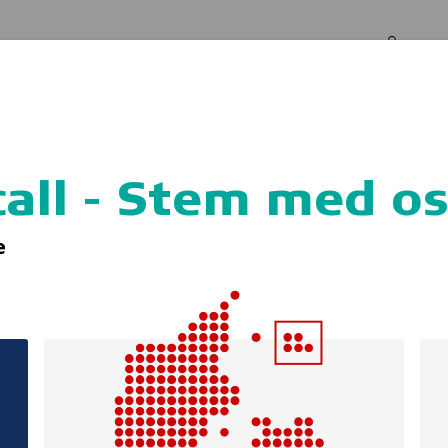
Log in
Om os
os
all - Stem med o
lhjelme og trafik
e