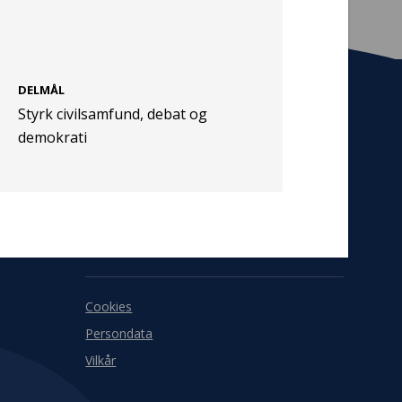
DELMÅL
Styrk civilsamfund, debat og
Tilmeld nyhedsbrev
demokrati
De seneste nyheder om TrygFondens og
TryghedsGruppens aktiviteter direkte i din
indbakke.
Tilmeld
Cookies
Persondata
Vilkår