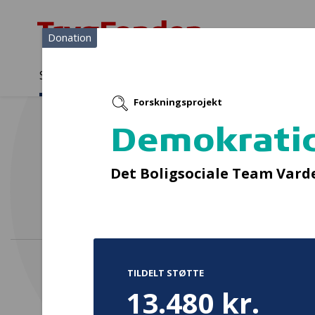
Donation
Sådan støtter vi
Medlemmer
Viden
Forskningsprojekt
Sådan støtter vi
Forside
...
Projekter og donationer
Demokraticall - Stem med 
Demokratic
Cyke
Det Boligsociale Team Vard
TILDELT STØTTE
13.480 kr.