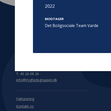
2022
MODTAGER
Det Boligsociale Team Varde
Kontakt
Adress
Hummeltoft
TrygFonden
2830 Virum
T:
45 26 08 00
Denmark
info@trygfonden.dk
Vis vej herti
TryghedsGruppen
T:
45 26 08 26
info@tryghedsgruppen.dk
Fakturering
Kontakt os