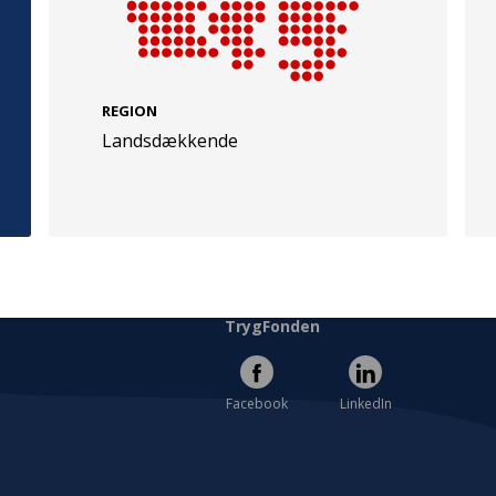
REGION
Landsdækkende
e
Følg os
evej 49
TryghedsGruppen
Facebook
LinkedIn
l
TrygFonden
Facebook
LinkedIn