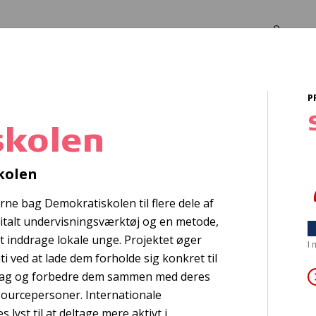
Log in
Om os
P
skolen
blering af snoeze
kolen
rne bag Demokratiskolen til flere dele af
gitalt undervisningsværktøj og en metode,
 inddrage lokale unge. Projektet øger
I
i ved at lade dem forholde sig konkret til
rslag og forbedre dem sammen med deres
ourcepersoner. Internationale
lyst til at deltage mere aktivt i