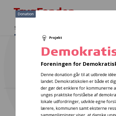
Donation
Sådan støtter vi
Medlemmer
Viden
Projekt
Sådan støtter vi
Forside
...
Projekter og donationer
Demokratiskolen
Demokrati
Eta
Foreningen for Demokratis
Denne donation går til at udbrede idée
landet. Demokratiskolen er både et di
der gør det enklere for kommunerne at
unges praktiske forståelse af demokrat
lokale udfordringer, udvikle egne fo
lærere, kommunen samt eksterne ress
sammenligninger viser, at danske unges 