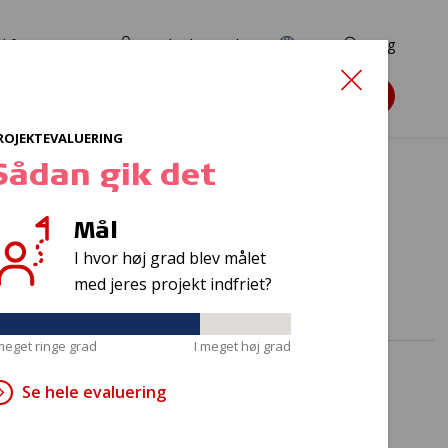
d for ansøgere
TryghedsPortalen
EN
Søg
Søg støtte
ROJEKTEVALUERING
Sådan gik det
Mål
lrum
I hvor høj grad blev målet
med jeres projekt indfriet?
 meget ringe grad
I meget høj grad
Se hele evaluering