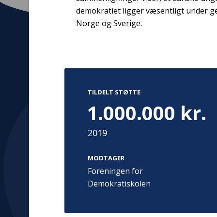
demokratiet ligger væsentligt under ge
Norge og Sverige.
Kontakt
Adress
Hummeltoft
TrygFonden
TILDELT STØTTE
2830 Virum
T:
45 26 08 00
1.000.000 kr.
Denmark
info@trygfonden.dk
Vis vej herti
2019
TryghedsGruppen
T:
45 26 08 26
info@tryghedsgruppen.dk
MODTAGER
Foreningen for
Demokratiskolen
Fakturering
Kontakt os