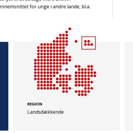
nnemsnittet for unge i andre lande, bl.a.
e
Følg os
evej 49
TryghedsGruppen
Facebook
LinkedIn
l
TrygFonden
REGION
Facebook
LinkedIn
Landsdækkende