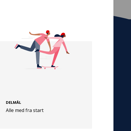
Tilmeld nyhedsbrev
De seneste nyheder om TrygFondens og
TryghedsGruppens aktiviteter direkte i din
indbakke.
Tilmeld
Cookies
DELMÅL
Persondata
Alle med fra start
Vilkår