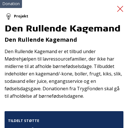
Donation
Projekt
Den Rullende Kagemand
Den Rullende Kagemand
Den Rullende Kagemand
Den Rullende Kagemand er et tilbud under
Mødrehjælpen til lavressourcefamilier, der ikke har
midlerne til at afholde børnefødselsdage. Tilbuddet
indeholder en kagemand/-kone, boller, frugt, kiks, slik,
sodavand eller juice, engangsservice og en
Tilmeld nyhedsbrev
fødselsdagsgave. Donationen fra TrygFonden skal gå
til afholdelse af børnefødselsdagene.
De seneste nyheder om TrygFondens og TryghedsGruppens
aktiviteter direkte i din indbakke.
Tilmeld
TILDELT STØTTE