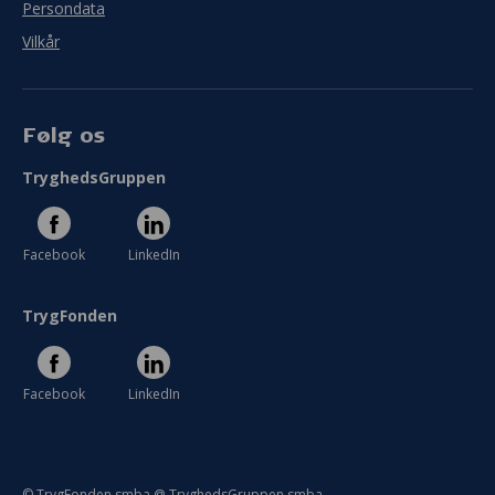
Persondata
Vilkår
Følg os
TryghedsGruppen
Facebook
LinkedIn
TrygFonden
Facebook
LinkedIn
© TrygFonden smba @ TryghedsGruppen smba.