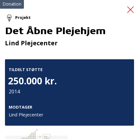
Donation
Projekt
Det Åbne Plejehjem
Fremtidens krisecenter
Lind Plejecenter
TILDELT STØTTE
250.000 kr.
2014
Tilmeld nyhedsbrev
De seneste nyheder om TrygFondens og TryghedsGruppens
MODTAGER
aktiviteter direkte i din indbakke.
Lind Plejecenter
Tilmeld