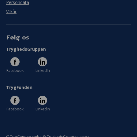
Persondata
Vilkår
Følg os
TryghedsGruppen
Facebook
LinkedIn
TrygFonden
Facebook
LinkedIn
© TrygFonden smba @ TryghedsGruppen smba.