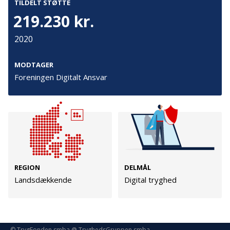
TILDELT STØTTE
Persondata
219.230 kr.
Vilkår
2020
Følg os
MODTAGER
Foreningen Digitalt Ansvar
TryghedsGruppen
Facebook
LinkedIn
TrygFonden
REGION
DELMÅL
Landsdækkende
Digital tryghed
Facebook
LinkedIn
© TrygFonden smba @ TryghedsGruppen smba.