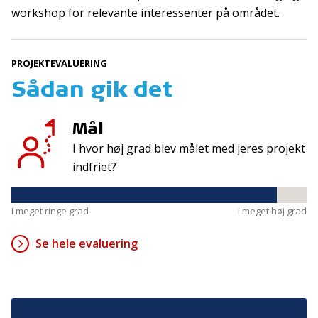
workshop for relevante interessenter på området.
Kontakt
Adresse
PROJEKTEVALUERING
Hummeltoftevej 49
TrygFonden
2830 Virum
Sådan gik det
T:
45 26 08 00
Denmark
info@trygfonden.dk
Vis vej hertil
Mål
TryghedsGruppen
I hvor høj grad blev målet med jeres projekt
T:
45 26 08 26
indfriet?
info@tryghedsgruppen.dk
I meget ringe grad
I meget høj grad
Fakturering
Se hele evaluering
Kontakt os
Presse
Cookies