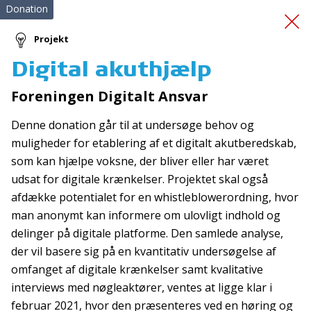
Donation
Projekt
Digital akuthjælp
Livreddende Førstehjælp
Foreningen Digitalt Ansvar
Denne donation går til at undersøge behov og
muligheder for etablering af et digitalt akutberedskab,
som kan hjælpe voksne, der bliver eller har været
udsat for digitale krænkelser. Projektet skal også
afdække potentialet for en whistleblowerordning, hvor
Tilmeld nyhedsbrev
man anonymt kan informere om ulovligt indhold og
delinger på digitale platforme. Den samlede analyse,
De seneste nyheder om TrygFondens og TryghedsGruppens
der vil basere sig på en kvantitativ undersøgelse af
aktiviteter direkte i din indbakke.
omfanget af digitale krænkelser samt kvalitative
Tilmeld
interviews med nøgleaktører, ventes at ligge klar i
februar 2021, hvor den præsenteres ved en høring og