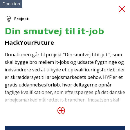
Donation
Projekt
Din smutvej til it-job
Behandling af skader
HackYourFuture
Donationen går til projekt "Din smutvej til it-job", som
skal bygge bro mellem it-jobs og udsatte flygtninge og
indvandrere ved at tilbyde et opkvalificeringsforløb, der
er skræddersyet til arbejdsmarkedets behov. HYF er et
gratis uddannelsesforløb, hvor deltagerne opnår
Tilmeld nyhedsbrev
faglige kvalifikationer, som efterspørges på det danske
arbejdsmarked målrettet it-branchen. Indsatsen skal
De seneste nyheder om TrygFondens og TryghedsGruppens
aktiviteter direkte i din indbakke.
være med til at afhjælpe den akutte mangel på
kvalificeret it-arbejdskraft, som flere danske
Tilmeld
virksomheder oplever, og samtidig få personer, der
har de rette kompetencer, med ikke-dansk baggrund i