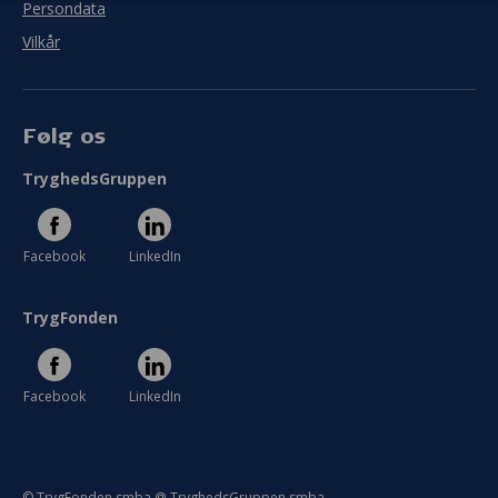
Persondata
Vilkår
I meget ringe grad
I meget høj grad
Se hele evaluering
Følg os
TryghedsGruppen
Facebook
LinkedIn
TrygFonden
Facebook
LinkedIn
© TrygFonden smba @ TryghedsGruppen smba.