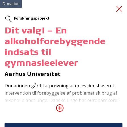
Donation
Forskningsprojekt
Dit valg! – En
Ukraine20
alkoholforebyggende
indsats til
gymnasieelever
Aarhus Universitet
Donationen går til afprøvning af en evidensbaseret
Tilmeld nyhedsbrev
intervention til forebyggelse af problematisk brug af
De seneste nyheder om TrygFondens og TryghedsGruppens
alkohol blandt unge. Danske unge har europarekord i
aktiviteter direkte i din indbakke.
druk, og mange unge oplever negative konsekvenser
af deres drikkeri. Indsatsen omfatter én tre-timers
Tilmeld
samtale med en gymnasieklasse og tager højde for, at