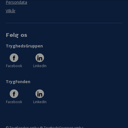
Persondata
Vilkår
Følg os
TryghedsGruppen
Facebook
LinkedIn
TrygFonden
Facebook
LinkedIn
© TrygFonden smba @ TryghedsGruppen smba.