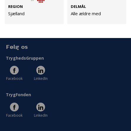
Cookies
REGION
DELMÅL
Sjælland
Alle ældre med
Persondata
Vilkår
Følg os
TryghedsGruppen
Facebook
LinkedIn
TrygFonden
Facebook
LinkedIn