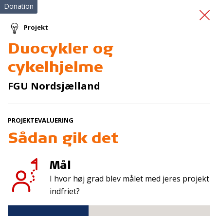
Donation
Projekt
Duocykler og
Førstehjælpskursus
cykelhjelme
FGU Nordsjælland
PROJEKTEVALUERING
Sådan gik det
Tilmeld nyhedsbrev
Mål
De seneste nyheder om TrygFondens og TryghedsGruppens
I hvor høj grad blev målet med jeres projekt
aktiviteter direkte i din indbakke.
indfriet?
Tilmeld