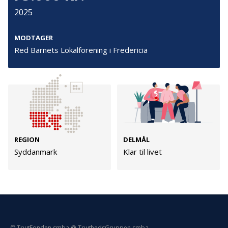
Persondata
2025
Vilkår
MODTAGER
Red Barnets Lokalforening i Fredericia
Følg os
TryghedsGruppen
Facebook
LinkedIn
REGION
DELMÅL
TrygFonden
Syddanmark
Klar til livet
Facebook
LinkedIn
© TrygFonden smba @ TryghedsGruppen smba.