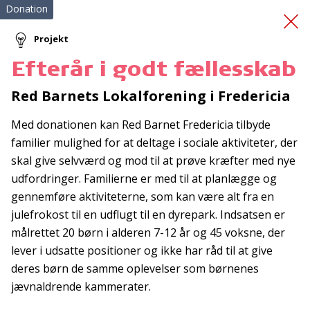
Donation
Projekt
Efterår i godt fællesskab
Førstehjælpskursus
Red Barnets Lokalforening i Fredericia
Med donationen kan Red Barnet Fredericia tilbyde
familier mulighed for at deltage i sociale aktiviteter, der
skal give selvværd og mod til at prøve kræfter med nye
udfordringer. Familierne er med til at planlægge og
gennemføre aktiviteterne, som kan være alt fra en
Tilmeld nyhedsbrev
julefrokost til en udflugt til en dyrepark. Indsatsen er
målrettet 20 børn i alderen 7-12 år og 45 voksne, der
De seneste nyheder om TrygFondens og TryghedsGruppens
lever i udsatte positioner og ikke har råd til at give
aktiviteter direkte i din indbakke.
deres børn de samme oplevelser som børnenes
Tilmeld
jævnaldrende kammerater.