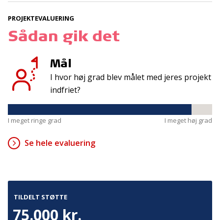
PROJEKTEVALUERING
Kontakt
Adresse
Sådan gik det
Hummeltoftevej 49
TrygFonden
2830 Virum
T:
45 26 08 00
Mål
Denmark
info@trygfonden.dk
I hvor høj grad blev målet med jeres projekt
Vis vej hertil
indfriet?
TryghedsGruppen
T:
45 26 08 26
I meget ringe grad
I meget høj grad
info@tryghedsgruppen.dk
Se hele evaluering
Fakturering
Kontakt os
Presse
TILDELT STØTTE
Cookies
75.000 kr.