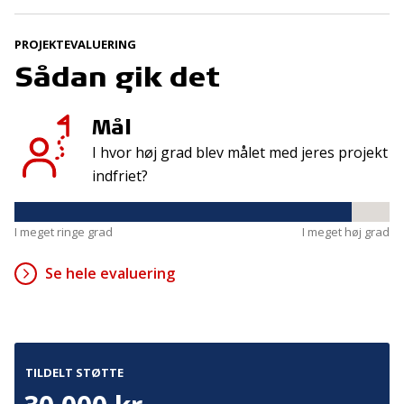
Tilmeld
PROJEKTEVALUERING
Sådan gik det
Kontakt
Adresse
Hummeltoftevej 49
TrygFonden
Mål
2830 Virum
T:
45 26 08 00
I hvor høj grad blev målet med jeres projekt
Denmark
info@trygfonden.dk
indfriet?
Vis vej hertil
TryghedsGruppen
I meget ringe grad
I meget høj grad
T:
45 26 08 26
info@tryghedsgruppen.dk
Se hele evaluering
Fakturering
Kontakt os
TILDELT STØTTE
Presse