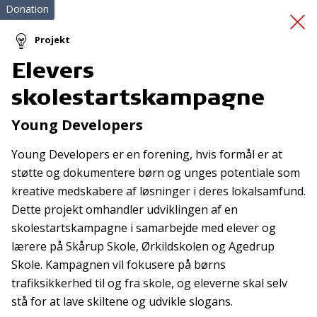
Donation
Projekt
Elevers
Weekend Danhostel
skolestartskampagne
Kalundborg
Young Developers
Young Developers er en forening, hvis formål er at
støtte og dokumentere børn og unges potentiale som
kreative medskabere af løsninger i deres lokalsamfund.
Dette projekt omhandler udviklingen af en
skolestartskampagne i samarbejde med elever og
Tilmeld nyhedsbrev
lærere på Skårup Skole, Ørkildskolen og Agedrup
Skole. Kampagnen vil fokusere på børns
De seneste nyheder om TrygFondens og TryghedsGruppens
trafiksikkerhed til og fra skole, og eleverne skal selv
aktiviteter direkte i din indbakke.
stå for at lave skiltene og udvikle slogans.