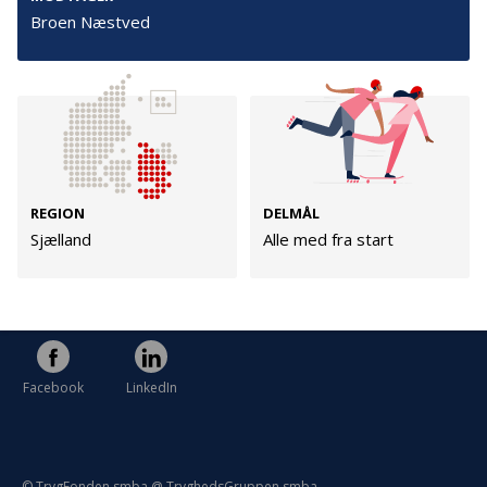
Persondata
Broen Næstved
Vilkår
Følg os
TryghedsGruppen
REGION
DELMÅL
Sjælland
Alle med fra start
Facebook
LinkedIn
TrygFonden
Facebook
LinkedIn
© TrygFonden smba @ TryghedsGruppen smba.