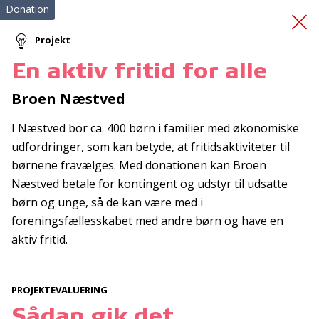
Donation
Projekt
En aktiv fritid for alle
Ungeindsatsen
Broen Næstved
I Næstved bor ca. 400 børn i familier med økonomiske
udfordringer, som kan betyde, at fritidsaktiviteter til
børnene fravælges. Med donationen kan Broen
Næstved betale for kontingent og udstyr til udsatte
børn og unge, så de kan være med i
Tilmeld nyhedsbrev
foreningsfællesskabet med andre børn og have en
aktiv fritid.
De seneste nyheder om TrygFondens og TryghedsGruppens
aktiviteter direkte i din indbakke.
PROJEKTEVALUERING
Tilmeld
Sådan gik det