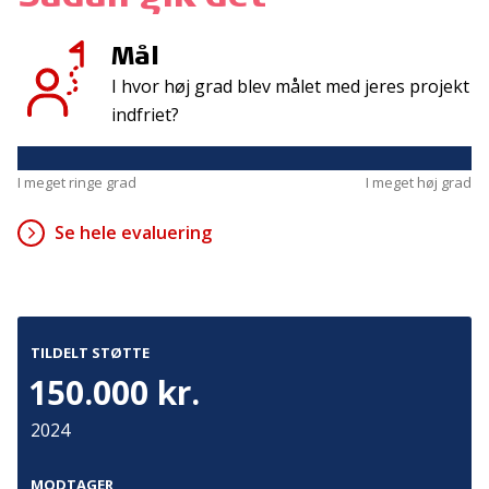
Mål
Kontakt
Adresse
I hvor høj grad blev målet med jeres projekt
Hummeltoftevej 49
TrygFonden
indfriet?
2830 Virum
T:
45 26 08 00
Denmark
info@trygfonden.dk
Vis vej hertil
I meget ringe grad
I meget høj grad
TryghedsGruppen
Se hele evaluering
T:
45 26 08 26
info@tryghedsgruppen.dk
TILDELT STØTTE
Fakturering
150.000 kr.
Kontakt os
2024
Presse
Cookies
MODTAGER