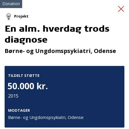
Donation
Projekt
En alm. hverdag trods
Bedre kontakt til egen
diagnose
krop
Børne- og Ungdomspsykiatri, Odense
TILDELT STØTTE
50.000 kr.
2015
Tilmeld nyhedsbrev
De seneste nyheder om TrygFondens og TryghedsGruppens
MODTAGER
aktiviteter direkte i din indbakke.
Børne- og Ungdomspsykiatri, Odense