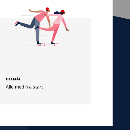
Tilmeld nyhedsbrev
De seneste nyheder om TrygFondens og
TryghedsGruppens aktiviteter direkte i din
indbakke.
Tilmeld
DELMÅL
Alle med fra start
Cookies
Persondata
Vilkår