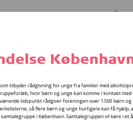
Log in
Om os
havn
ndelse Københav
dkøb af cykelhje
m tilbyder rådgivning for unge fra familier med alkoholpr
ruppeforløb, hvor børn og unge kan komme i kontakt med l
nuværende tidspunkt rådgiver foreningen over 1.500 børn og 
e ventelisterne, så flere børn og unge hurtigere kan få hjælp
 samtalegruppe i København. Samtalegruppen vil køre i et år