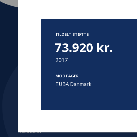
TILDELT STØTTE
Kontakt
Adress
73.920 kr.
Hummeltoft
TrygFonden
2830 Virum
2017
T:
45 26 08 00
Denmark
info@trygfonden.dk
Vis vej herti
MODTAGER
TryghedsGruppen
TUBA Danmark
T:
45 26 08 26
info@tryghedsgruppen.dk
Fakturering
Kontakt os