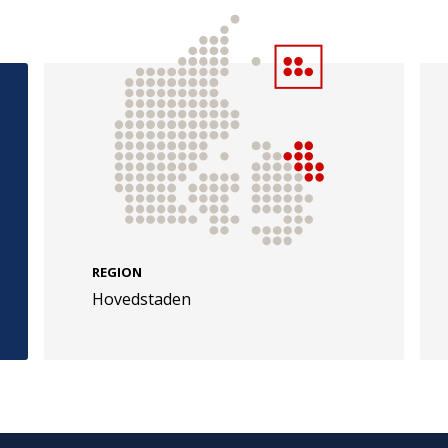
e
Følg os
evej 49
TryghedsGruppen
Facebook
LinkedIn
l
REGION
TrygFonden
Hovedstaden
Facebook
LinkedIn