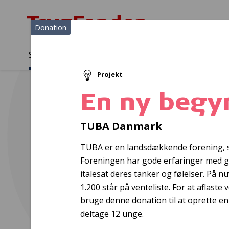
Donation
Sådan støtter vi
Medlemmer
Viden
Projekt
Sådan støtter vi
Forside
...
Projekter og donationer
En ny begyndelse Køben
En ny begy
In
TUBA Danmark
TUBA er en landsdækkende forening, so
Foreningen har gode erfaringer med g
italesat deres tanker og følelser. På 
1.200 står på venteliste. For at aflast
bruge denne donation til at oprette en
deltage 12 unge.