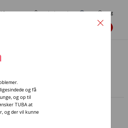
d for ansøgere
TryghedsPortalen
EN
Søg
Søg støtte
n
lme
oblemer.
igesindede og få
unge, og op til
, ønsker TUBA at
, og der vil kunne