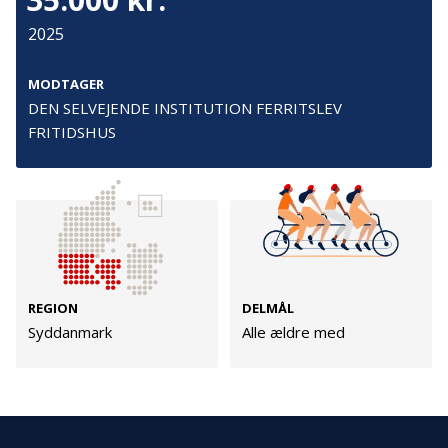
Cookies
2025
Persondata
Vilkår
MODTAGER
DEN SELVEJENDE INSTITUTION FERRITSLEV
FRITIDSHUS
Følg os
TryghedsGruppen
Facebook
LinkedIn
REGION
DELMÅL
TrygFonden
Syddanmark
Alle ældre med
Facebook
LinkedIn