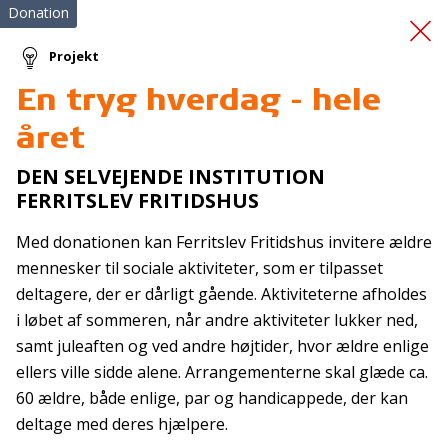
Donation
Projekt
En tryg hverdag - hele
Trygge børn på
året
skadestuen
DEN SELVEJENDE INSTITUTION
FERRITSLEV FRITIDSHUS
Med donationen kan Ferritslev Fritidshus invitere ældre
mennesker til sociale aktiviteter, som er tilpasset
deltagere, der er dårligt gående. Aktiviteterne afholdes
i løbet af sommeren, når andre aktiviteter lukker ned,
Tilmeld nyhedsbrev
samt juleaften og ved andre højtider, hvor ældre enlige
ellers ville sidde alene. Arrangementerne skal glæde ca.
De seneste nyheder om TrygFondens og TryghedsGruppens
60 ældre, både enlige, par og handicappede, der kan
aktiviteter direkte i din indbakke.
deltage med deres hjælpere.