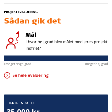
Tilmeld
PROJEKTEVALUERING
Sådan gik det
Kontakt
Adresse
Hummeltoftevej 49
Mål
TrygFonden
2830 Virum
T:
45 26 08 00
I hvor høj grad blev målet med jeres projekt
Denmark
info@trygfonden.dk
indfriet?
Vis vej hertil
TryghedsGruppen
I meget ringe grad
I meget høj grad
T:
45 26 08 26
info@tryghedsgruppen.dk
Se hele evaluering
Fakturering
Kontakt os
TILDELT STØTTE
Presse
35.000 kr.