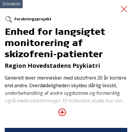
Donation
Forskningsprojekt
Enhed for langsigtet
Weekend Danhostel
monitorering af
Kalundborg
skizofreni-patienter
Region Hovedstadens Psykiatri
Generelt lever mennesker med skizofreni 20 år kortere
end andre. Overdødeligheden skyldes dårlig livsstil,
underbehandling af andre sygdomme og formentlig
også medicinbivirkninger. Et hollandsk studie har vist,
Tilmeld nyhedsbrev
at overvåget nedtrapning af medicin ikke giver færre
De seneste nyheder om TrygFondens og TryghedsGruppens
psykosesymptomer end vedvarende medicinsk
aktiviteter direkte i din indbakke.
behandling efter en årrække. Til gengæld ser
medicinnedtrapning ud til at have en positiv betydning