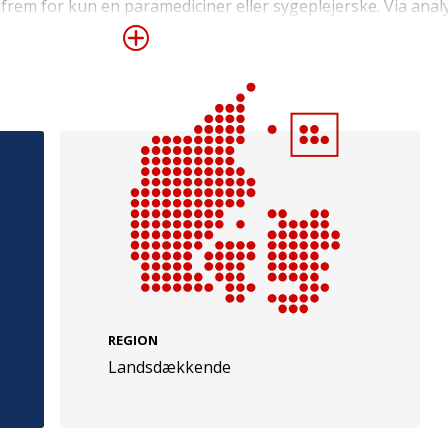
rem for kun en paramediciner eller sygeplejerske. Via analy
ekt se på overlevelsen efter hjertestop uden for hospital før
 lægebemandede akutbiler og fjernede lægebemanding i sine
 at kunne prioritere akutberedskabet optimalt og for at sikr
e
Følg os
evej 49
TryghedsGruppen
Facebook
LinkedIn
l
TrygFonden
REGION
Landsdækkende
Facebook
LinkedIn