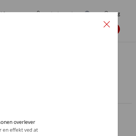
d for ansøgere
TryghedsPortalen
EN
Søg
Søg støtte
rsonen overlever
 en effekt ved at