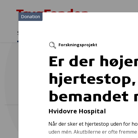
Donation
Sådan støtter vi
Medlemmer
Viden
Forskningsprojekt
Sådan støtter vi
Forside
...
Projekter og donationer
Er der høje
hjertestop,
bemandet 
Hvidovre Hospital
Når der sker et hjertestop uden for ho
uden mén. Akutbilerne er ofte fremme f