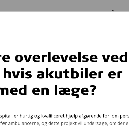
Log in
Om os
Er der højere overlevelse ved hjertestop, hvis akutbiler er bemandet med en læge?
re overlevelse ved
 hvis akutbiler er
Redningsveste
med en læge?
spital, er hurtig og kvalificeret hjælp afgørende for, om pe
ør ambulancerne, og dette projekt vil undersøge, om der er