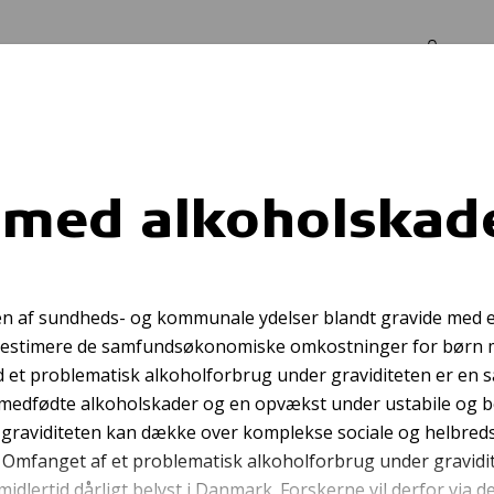
Log in
Om os
ader
v med alkoholskad
ure for
kørestols
en af sundheds- og kommunale ydelser blandt gravide med 
t estimere de samfundsøkonomiske omkostninger for børn
 et problematisk alkoholforbrug under graviditeten er en s
r medfødte alkoholskader og en opvækst under ustabile og b
 graviditeten kan dække over komplekse sociale og helbre
Omfanget af et problematisk alkoholforbrug under gravidite
dlertid dårligt belyst i Danmark. Forskerne vil derfor via