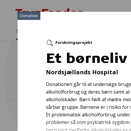
Donation
Sådan støtter vi
Medlemmer
Viden
Forskningsprojekt
Sådan støtter vi
Forside
...
Projekter og donationer
Et børneliv med alkoholsk
Et børneli
Cykelt
Nordsjællands Hospital
Donationen går til at undersøge brug
alkoholforbrug og deres børn samt a
alkoholskader. Børn født af mødre med
sårbar gruppe. Børnene er i risiko fo
Et problematisk alkoholforbrug under
problemer så som psykiatrisk sygdom. 
børn med medfødte alkoholskader er imi