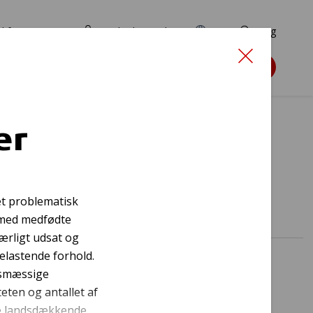
d for ansøgere
TryghedsPortalen
EN
Søg
Søg støtte
er
brugere
et problematisk
 med medfødte
ærligt udsat og
elastende forhold.
dsmæssige
ten og antallet af
 de landsdækkende