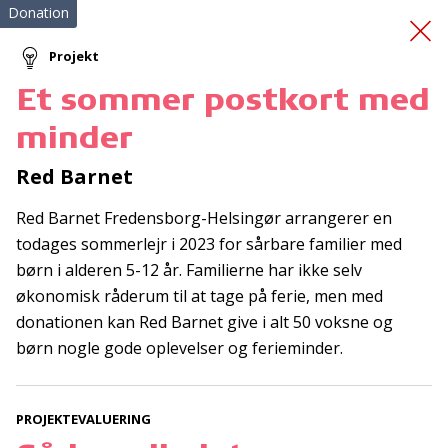
Donation
Projekt
Et sommer postkort med
Terapi - Pårørende
minder
grupper
Red Barnet
Red Barnet Fredensborg-Helsingør arrangerer en
todages sommerlejr i 2023 for sårbare familier med
børn i alderen 5-12 år. Familierne har ikke selv
økonomisk råderum til at tage på ferie, men med
donationen kan Red Barnet give i alt 50 voksne og
Tilmeld nyhedsbrev
børn nogle gode oplevelser og ferieminder.
De seneste nyheder om TrygFondens og TryghedsGruppens
aktiviteter direkte i din indbakke.
PROJEKTEVALUERING