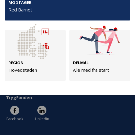
MODTAGER
Cookies
Red Barnet
Persondata
Vilkår
Følg os
TryghedsGruppen
REGION
DELMÅL
Hovedstaden
Alle med fra start
Facebook
LinkedIn
TrygFonden
Facebook
LinkedIn