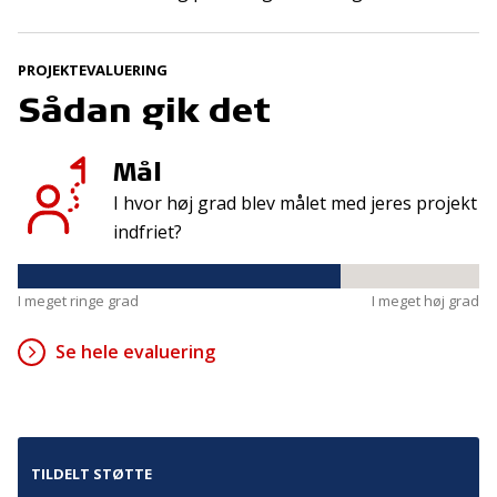
Tilmeld
PROJEKTEVALUERING
Sådan gik det
Kontakt
Adresse
Hummeltoftevej 49
TrygFonden
Mål
2830 Virum
T:
45 26 08 00
Denmark
I hvor høj grad blev målet med jeres projekt
info@trygfonden.dk
Vis vej hertil
indfriet?
TryghedsGruppen
T:
45 26 08 26
I meget ringe grad
I meget høj grad
info@tryghedsgruppen.dk
Se hele evaluering
Fakturering
Kontakt os
TILDELT STØTTE
Presse