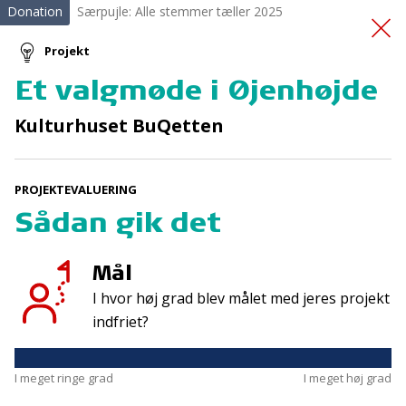
Donation
Særpujle: Alle stemmer tæller 2025
Projekt
Et valgmøde i Øjenhøjde
Friluftslivskultur
på
Kulturhuset BuQetten
vandet
PROJEKTEVALUERING
Sådan gik det
Mål
I hvor høj grad blev målet med jeres projekt
Tilmeld nyhedsbrev
indfriet?
De seneste nyheder om TrygFondens og TryghedsGruppens
aktiviteter direkte i din indbakke.
I meget ringe grad
I meget høj grad