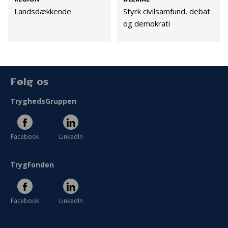
Cookies
Landsdækkende
Styrk civilsamfund, debat
og demokrati
Persondata
Vilkår
Følg os
TryghedsGruppen
Facebook
LinkedIn
TrygFonden
Facebook
LinkedIn