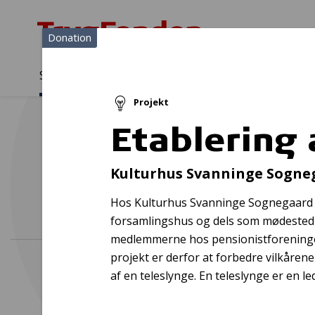
Donation
Sådan støtter vi
Medlemmer
Viden
Projekt
Sådan støtter vi
Forside
...
Projekter og donationer
Etablering af teleslynge
Etablering 
Kulturhus Svanninge Sogne
Hos Kulturhus Svanninge Sognegaard 
forsamlingshus og dels som mødested f
medlemmerne hos pensionistforeninge
projekt er derfor at forbedre vilkåren
af en teleslynge. En teleslynge er en le