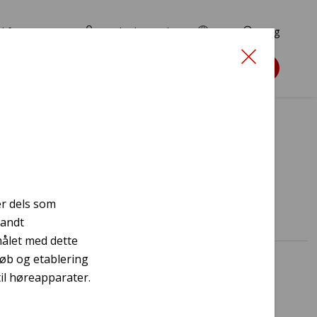
d for ansøgere
TryghedsPortalen
EN
Søg
Søg støtte
s
r dels som
landt
ålet med dette
køb og etablering
til høreapparater.