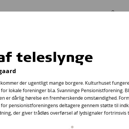
Log in
Om os
af teleslynge
Førstehjælpskursu
gaard
kommer der ugentligt mange borgere. Kulturhuset fungere
or lokale foreninger bl.a. Svanninge Pensionistforening. B
n er dårlig hørelse en fremherskende omstændighed. Form
e for pensionistforeningens deltagere gennem støtte til ind
dning, der giver trådløs overførsel af lydsignaler fortrinsvis 