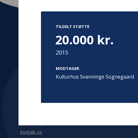
TILDELT STØTTE
20.000 kr.
Kontakt
Adress
Hummeltoft
2015
TrygFonden
2830 Virum
T:
45 26 08 00
Denmark
MODTAGER
info@trygfonden.dk
Vis vej herti
Kulturhus Svanninge Sognegaard
TryghedsGruppen
T:
45 26 08 26
info@tryghedsgruppen.dk
Fakturering
Kontakt os