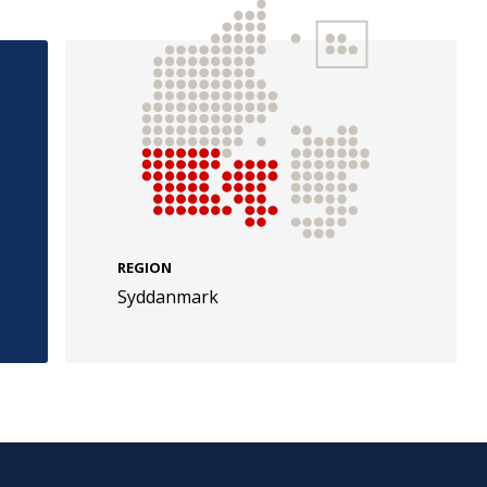
e
Følg os
evej 49
TryghedsGruppen
Facebook
LinkedIn
l
REGION
Syddanmark
TrygFonden
Facebook
LinkedIn