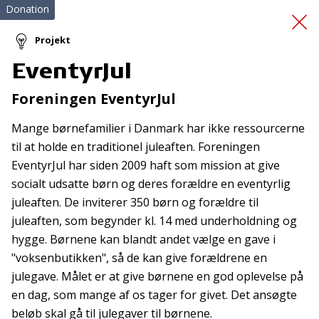
Donation
Projekt
EventyrJul
Side-by-side cykel
Foreningen EventyrJul
Mange børnefamilier i Danmark har ikke ressourcerne
til at holde en traditionel juleaften. Foreningen
EventyrJul har siden 2009 haft som mission at give
socialt udsatte børn og deres forældre en eventyrlig
juleaften. De inviterer 350 børn og forældre til
Tilmeld nyhedsbrev
juleaften, som begynder kl. 14 med underholdning og
hygge. Børnene kan blandt andet vælge en gave i
De seneste nyheder om TrygFondens og TryghedsGruppens
"voksenbutikken", så de kan give forældrene en
aktiviteter direkte i din indbakke.
julegave. Målet er at give børnene en god oplevelse på
Tilmeld
en dag, som mange af os tager for givet. Det ansøgte
beløb skal gå til julegaver til børnene.