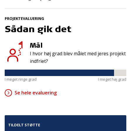
Kontakt
Adresse
PROJEKTEVALUERING
Sådan gik det
Hummeltoftevej 49
TrygFonden
2830 Virum
T:
45 26 08 00
Denmark
info@trygfonden.dk
Mål
Vis vej hertil
I hvor høj grad blev målet med jeres projekt
TryghedsGruppen
indfriet?
T:
45 26 08 26
info@tryghedsgruppen.dk
I meget ringe grad
I meget høj grad
Se hele evaluering
Fakturering
Kontakt os
Presse
Cookies
TILDELT STØTTE