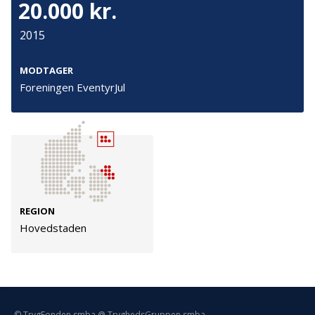
20.000 kr.
Persondata
Vilkår
2015
MODTAGER
Følg os
Foreningen EventyrJul
TryghedsGruppen
Facebook
LinkedIn
TrygFonden
REGION
Hovedstaden
Facebook
LinkedIn
© TrygFonden smba @ TryghedsGruppen smba.