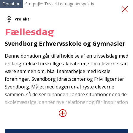
Donation
Særpujle: Trivsel i et ungeperspektiv
Projekt
Fællesdag
Beboerferie i Husum
Svendborg Erhvervsskole og Gymnasier
nord
Denne donation går til afholdelse af en trivselsdag med
en lang række forskellige aktiviteter, som eleverne kan
være sammen om, bl.a. i samarbejde med lokale
foreninger, Svendborg Idrætscenter og Frivilligcenter
Svendborg. Målet med dagen er at ryste eleverne
sammen, så de ser hinanden i andre situationer end de
skolemæssige, danner nye relationer og får inspiration
Tilmeld nyhedsbrev
til aktiviteter, de kan lave sammen med andre både i og
De seneste nyheder om TrygFondens og TryghedsGruppens
uden for skoletiden. Målet er at give eleverne nogle
aktiviteter direkte i din indbakke.
positive fælles oplevelser og et tættere sammenhold,
så de kan føle sig trygge, have et godt og aktivt