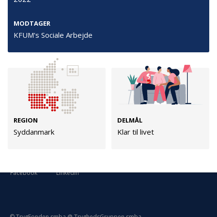
Persondata
Vilkår
MODTAGER
KFUM's Sociale Arbejde
Følg os
TryghedsGruppen
Facebook
LinkedIn
REGION
DELMÅL
Syddanmark
Klar til livet
TrygFonden
Facebook
LinkedIn
© TrygFonden smba @ TryghedsGruppen smba.