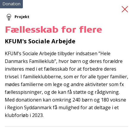
Donation
Projekt
Fællesskab for flere
En snak for livet
KFUM's Sociale Arbejde
KFUM’s Sociale Arbejde tilbyder indsatsen ”Hele
Danmarks Familieklub”, hvor børn og deres forældre
inviteres med i et fællesskab for at forbedre deres
trivsel. I familieklubberne, som er for alle typer familier,
mødes familierne om lege og andre aktiviteter som fx
Tilmeld nyhedsbrev
fællesspisninger, og de kan få støtte og rådgivning.
Med donationen kan omkring 240 børn og 180 voksne
De seneste nyheder om TrygFondens og TryghedsGruppens
i Region Syddanmark få mulighed for at deltage i et
aktiviteter direkte i din indbakke.
klubforløb i 2023.
Tilmeld